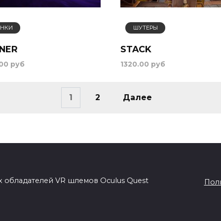
ОНКИ
ШУТЕРЫ
NER
STACK
.00 руб
1320.00 руб
1
2
Далее
х обладателей VR шлемов Oculus Quest
Пол