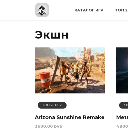
Перейти
к
КАТАЛОГ ИГР
ТОП 2
содержанию
Экшн
ТОП 20 ИГР!
С
Arizona Sunshine Remake
Met
3600.00 руб
4800