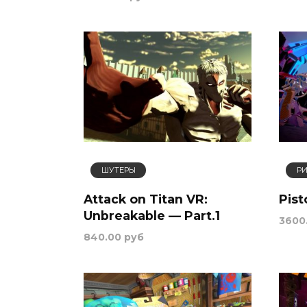
ШУТЕРЫ
Р
Attack on Titan VR:
Pist
Unbreakable — Part.1
3600
840.00 руб