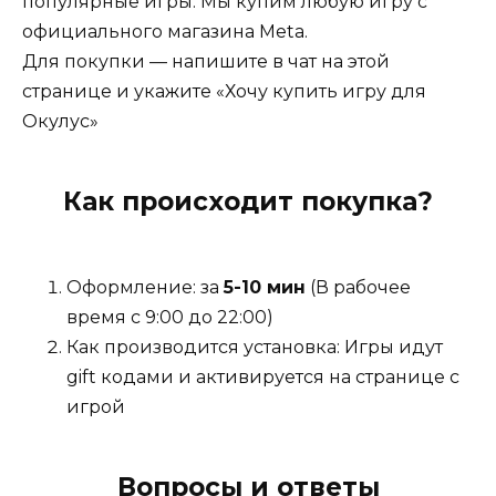
популярные игры. Мы купим любую игру с
увлекательные приключения в захватывающем
официального магазина Meta.
мире, полным ярких персонажей и
Для покупки — напишите в чат на этой
напряженных моментов.
странице и укажите «Хочу купить игру для
Окулус»
Как происходит покупка?
Оформление: за
5-10 мин
(В рабочее
время с 9:00 до 22:00)
Как производится установка: Игры идут
gift кодами и активируется на странице с
игрой
Вопросы и ответы