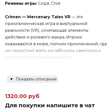
Режимы игры:
Сидя, Стоя
Crimen — Mercenary Tales VR
— это
приключенческая игра в виртуальной
реальности (VR), сочетающая элементы
действия и ролевого жанра. Игроки
оказываются в мире, полном приключений, где
им предстоит взять на себя роль наемника и
выполнять различные задания.
Основные аспекты игры включают:
▼
Показать описание
Экшен и битвы:
Игроки будут участвовать в
захватывающих боях, сражаясь с врагами и
1320.00 руб
преодолевая препятствия. Боевая система
может включать в себя использование
Для покупки напишите в чат
разнообразного оружия и навыков.