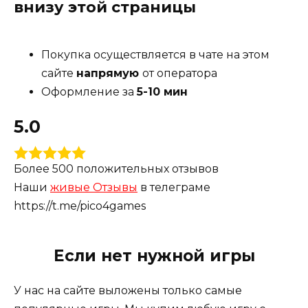
внизу этой страницы
Квесты и задания:
Игра предлагает множество
квестов, которые можно выполнять,
сталкиваясь с различными персонажами и
Покупка осуществляется в чате на этом
ситуациями. Это может включать как боевые,
сайте
напрямую
от оператора
так и исследовательские элементы.
Оформление за
5-10 мин
Исследование мира:
Игроки смогут
5.0
исследовать обширный и детализированный
игровой мир, находя скрытые сокровища и
секреты.
Более 500 положительных отзывов
VR-элементы:
Благодаря виртуальной
Наши
живые Отзывы
в телеграме
реальности, игра предлагает уникальное
https://t.me/pico4games
ощущение погружения, позволяя игрокам
взаимодействовать с окружающей средой и
Если нет нужной игры
персонажами более естественно.
Crimen — Mercenary Tales VR подходит для
У нас на сайте выложены только самые
фанатов экшен-игр и тех, кто ищет