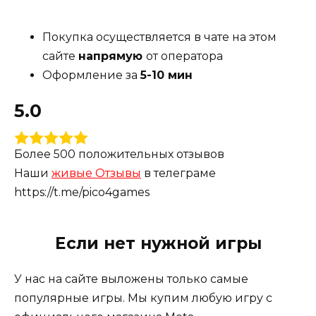
Покупка осуществляется в чате на этом
Головоломки
: Игра предлагает разнообразные
сайте
напрямую
от оператора
уровни с уникальными задачами, которые
Оформление за
5-10 мин
необходимо решить, используя логику и
5.0
стратегическое мышление. Клоны помогают
взаимодействовать с объектами в таких
способах, которые недоступны при управлении
Более 500 положительных отзывов
только одним персонажем.
Наши
живые Отзывы
в телеграме
https://t.me/pico4games
Визуальный стиль
: We Are One VR имеет
Если нет нужной игры
стильную и минималистичную графику, что
помогает сосредоточиться на игровом
У нас на сайте выложены только самые
процессе и механике.
популярные игры. Мы купим любую игру с