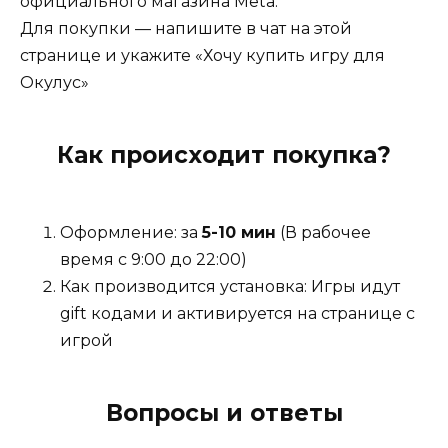
официального магазина Meta.
Для покупки — напишите в чат на этой
Погружение в VR
: Игра максимально
странице и укажите «Хочу купить игру для
использует возможности виртуальной
Окулус»
реальности, позволяя игрокам активно
взаимодействовать с окружением и решать
задачи, находясь в увлекательном трехмерном
Как происходит покупка?
мире.
Оформление: за
5-10 мин
(В рабочее
We Are One VR предлагает уникальный опыт,
время с 9:00 до 22:00)
основанный на совместной игре с собой, и
Как производится установка: Игры идут
является отличным выбором для любителей
gift кодами и активируется на странице с
головоломок и интерактивного геймплея.
игрой
Вопросы и ответы