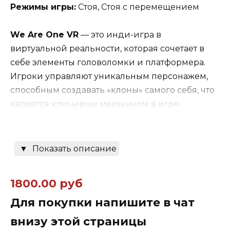
Режимы игры:
Стоя, Стоя с перемещением
We Are One VR
— это инди-игра в
виртуальной реальности, которая сочетает в
себе элементы головоломки и платформера.
Игроки управляют уникальным персонажем,
способным создавать «клоны» самого себя, что
является ключевым механиком в игре.
Основные аспекты игры
:
▼
Показать описание
Механика клонов
: В We Are One игроки могут
создавать временные копии себя, которые
1800.00 руб
повторяют действия оригинального
персонажа. Это позволяет решать головоломки
Для покупки напишите в чат
и преодолевать препятствия, действуя с
внизу этой страницы
несколькими «я» одновременно.