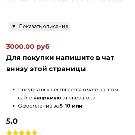
Игрокам предстоит активно использовать
▼
Показать описание
логику и смекалку, чтобы выжить и успешно
завершить свои миссии. В процессе игры они
3000.00 руб
сталкиваются с множеством головоломок,
должна избегать смертоносных ловушек и
Для покупки напишите в чат
разгадывать механизмы, которые могут
внизу этой страницы
привести их к неудаче.
Использование различных предметов и
Покупка осуществляется в чате на этом
инструментов добавляет элемент
сайте
напрямую
от оператора
разнообразия и позволяет проявить
Оформление за
5-10 мин
креативность.
5.0
«I Expect You To Die» предлагает
захватывающий опыт, где напряжение