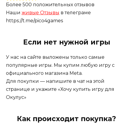
сочетается с юмором, создавая уникальную
Более 500 положительных отзывов
атмосферу. Игра отличается яркой и стильной
Наши
живые Отзывы
в телеграме
графикой, а звуковые эффекты подчеркивают
https://t.me/pico4games
атмосферу шпионского триллера.
Если нет нужной игры
Это идеальное развлечение для любителей
У нас на сайте выложены только самые
головоломок и приключений, требующих
популярные игры. Мы купим любую игру с
быстрой реакции и нестандартного мышления.
официального магазина Meta.
«I Expect You To Die» предоставляет
Для покупки — напишите в чат на этой
возможность испытать свои навыки в сложных
странице и укажите «Хочу купить игру для
и разнообразных ситуациях, акцентируя
Окулус»
внимание на умении находить оригинальные
решения.
Как происходит покупка?