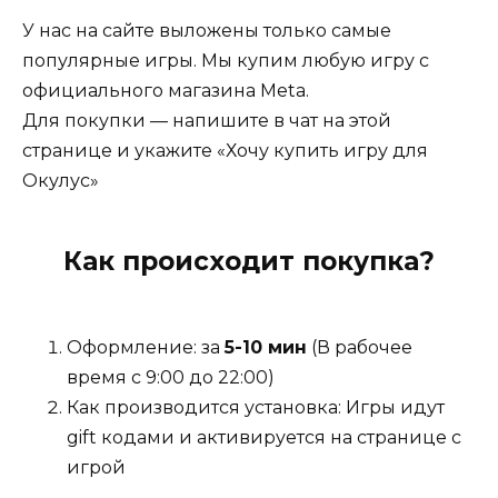
новичков, которые хотят познакомиться с
У нас на сайте выложены только самые
мирами гольфа в увлекательной и доступной
популярные игры. Мы купим любую игру с
форме. Эта игра предлагает отличный способ
официального магазина Meta.
расслабиться и насладиться игровым
Для покупки — напишите в чат на этой
процессом, не выходя из дома.
странице и укажите «Хочу купить игру для
Окулус»
Как происходит покупка?
Оформление: за
5-10 мин
(В рабочее
время с 9:00 до 22:00)
Как производится установка: Игры идут
gift кодами и активируется на странице с
игрой