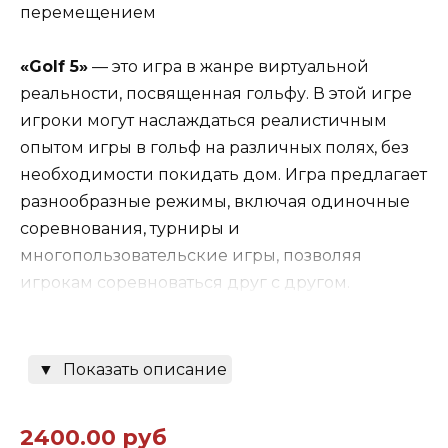
перемещением
«Golf 5»
— это игра в жанре виртуальной
реальности, посвященная гольфу. В этой игре
игроки могут наслаждаться реалистичным
опытом игры в гольф на различных полях, без
необходимости покидать дом. Игра предлагает
разнообразные режимы, включая одиночные
соревнования, турниры и
многопользовательские игры, позволяя
игрокам соревноваться друг с другом.
Основные механики «Golf 5» позволяют
▼
Показать описание
пользователям управлять своим гольф-клубом
с помощью VR-контроллеров, что создает
2400.00 руб
ощущение настоящего удара по мячу. Игроки