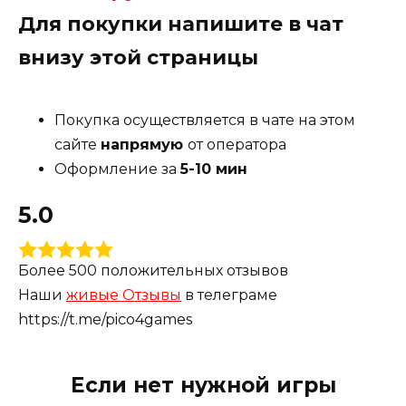
могут настраивать силу и угол удара, практикуя
Для покупки напишите в чат
свои навыки и стратегию на различных типах
внизу этой страницы
ландшафта.
Покупка осуществляется в чате на этом
Графика выполнена на высшем уровне,
сайте
напрямую
от оператора
создавая крутую атмосферу гольф-полей с
Оформление за
5-10 мин
детализированными ландшафтами и
5.0
природными эффектами. Также, игра может
включать различные погодные условия и
время суток, что добавляет разнообразие в
Более 500 положительных отзывов
игровой процесс.
Наши
живые Отзывы
в телеграме
https://t.me/pico4games
«Golf 5» подходит как для опытных игроков,
Если нет нужной игры
желающих улучшить свои навыки, так и для