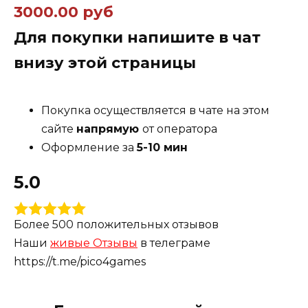
3000.00 руб
рыбалка. Игроки могут выращивать различные
виды растений, décorировать свой сад, а также
Для покупки напишите в чат
взаимодействовать с милыми персонажами и
внизу этой страницы
существами, которые населяют остров.
Покупка осуществляется в чате на этом
«Garden of the Sea» акцентирует внимание на
сайте
напрямую
от оператора
медитации и расслаблении, предоставляя
Оформление за
5-10 мин
игрокам возможность наслаждаться природой
5.0
и создавать свою уникальную среду. Игра
также предлагает элементы исследования,
позволяя пользователям находить секреты и
Более 500 положительных отзывов
открывать новые области на острове.
Наши
живые Отзывы
в телеграме
https://t.me/pico4games
Графика выполнена в ярком и красочном