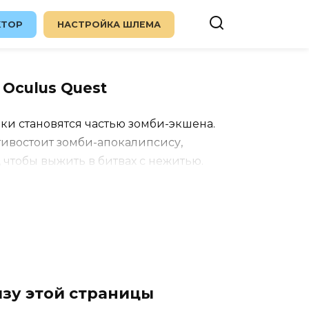
KTOP
НАСТРОЙКА ШЛЕМА
 Oculus Quest
оки становятся частью зомби-экшена.
тивостоит зомби-апокалипсису,
чтобы выжить в битвах с нежитью.
сражаются с зомби, выполняют
 оружие для уничтожения врагов. В
енты головоломок и исследования.
изу этой страницы
оей динамичной атмосферой, ярким