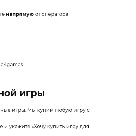
 Геймплэй создает напряжение и
йте
напрямую
от оператора
полный адреналина и необычных
ico4games
ной игры
рные игры. Мы купим любую игру с
е и укажите «Хочу купить игру для