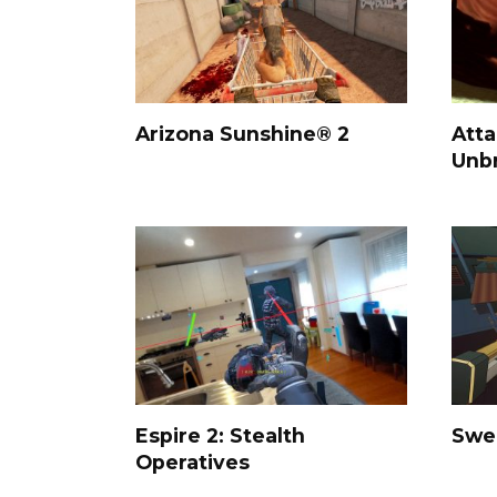
Arizona Sunshine® 2
Atta
Unbr
Espire 2: Stealth
Swe
Operatives