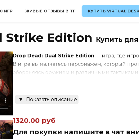
0 ИГР
ЖИВЫЕ ОТЗЫВЫ В ТГ
КУПИТЬ VIRTUAL DES
 Strike Edition
Купить для
Drop Dead: Dual Strike Edition
— игра, где игр
В игре вы являетесь персонажем, который про
обороняясь оружием и различными тактиками, 
Игроки перемещаются по различным уровням, 
▼
Показать описание
миссии и используют разнообразные гаджеты и
игре есть кооперативный режим, а также элем
1320.00 руб
Для покупки напишите в чат вн
Drop Dead: Dual Strike Edition выделяется св