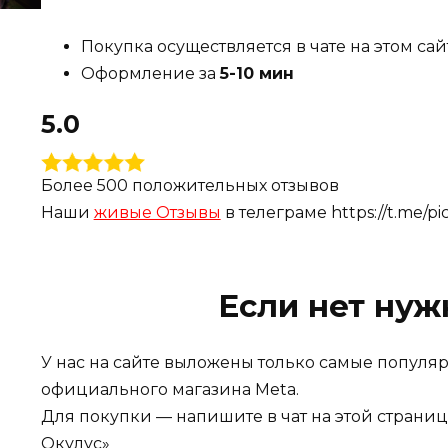
визуальным стилем и увлекательным экшеном.
Покупка осуществляется в чате на этом са
азарт, предлагая игрокам насыщенный опыт, 
Оформление за
5-10 мин
ситуаций в мире, населенном зомби.
5.0
Более 500 положительных отзывов
Наши
живые Отзывы
в телеграме https://t.me/p
Если нет нуж
У нас на сайте выложены только самые популя
официального магазина Meta.
Для покупки — напишите в чат на этой страниц
Окулус»