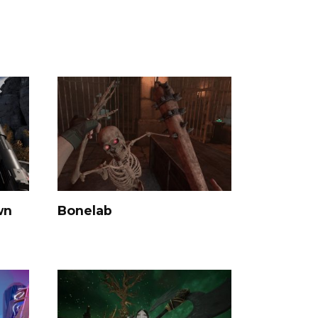
wn
Bonelab